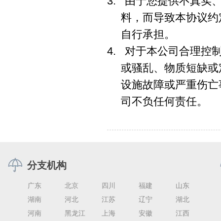
3. 由于您提供不真
料，而导致本协议约
自行承担。
4. 对于本公司合理
或骚乱、物质短缺或
设施故障或严重伤亡
司不负任何责任。
分支机构
广东
北京
四川
福建
山东
湖南
河北
江苏
辽宁
湖北
河南
黑龙江
上海
安徽
江西