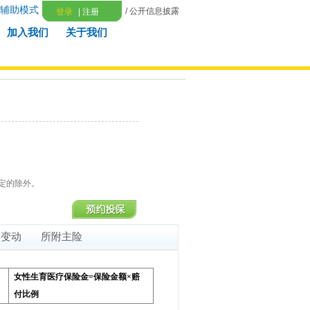
辅助模式
/ 公开信息披露
登录
|
注册
加入我们
关于我们
定的除外。
人变动
所附主险
女性生育医疗保险金
=
保险金额×赔
付比例