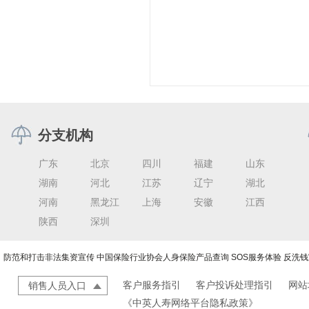
分支机构
广东
北京
四川
福建
山东
湖南
河北
江苏
辽宁
湖北
河南
黑龙江
上海
安徽
江西
陕西
深圳
防范和打击非法集资宣传
中国保险行业协会人身保险产品查询
SOS服务体验
反洗钱
客户服务指引
客户投诉处理指引
网站
销售人员入口
《中英人寿网络平台隐私政策》