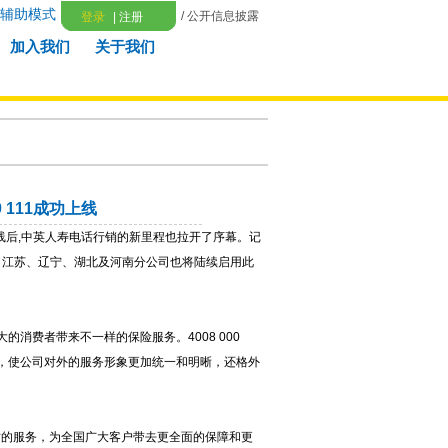
辅助模式
/ 公开信息披露
登录
|
注册
加入我们
关于我们
 111成功上线
功上线后,中英人寿电话行销的新里程也拉开了序幕。记
、江苏、辽宁、湖北及河南分公司也将陆续启用此
消费者带来不一样的保险服务。4008 000
象，使公司对外的服务形象更加统一和明晰，还格外
力。
质的服务，为全国广大客户带去更全面的保障和更