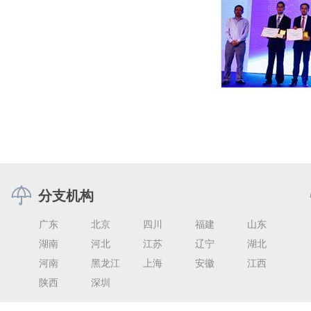
分支机构
广东
北京
四川
福建
山东
湖南
河北
江苏
辽宁
湖北
河南
黑龙江
上海
安徽
江西
陕西
深圳