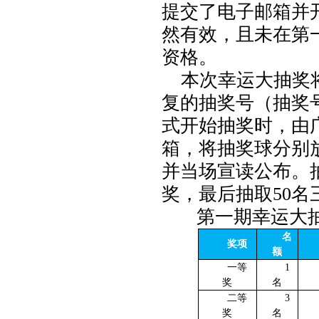
提交了电子邮箱并
然有效，且未在第
资格。
本次幸运大抽奖
复的抽奖号（抽奖
式开始抽奖时，由
箱，将抽奖球分别
并当场宣读公布。
奖，最后抽取
50
名
第一期幸运大
名
奖项
额
一等
1
奖
名
二等
3
奖
名