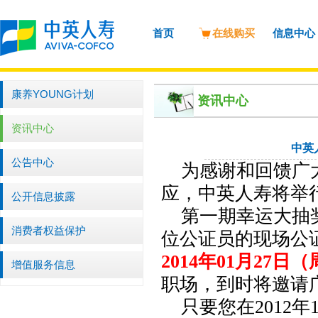
首页
在线购买
信息中心
康养YOUNG计划
资讯中心
资讯中心
中英
公告中心
为感谢和回馈广
应，中英人寿将举
公开信息披露
第一期幸运大抽
消费者权益保护
位公证员的现场公
2014
年
01
月
27
日（
增值服务信息
职场，到时将邀请
只要您在
2012
年