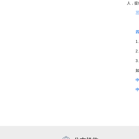
人，提
中
中