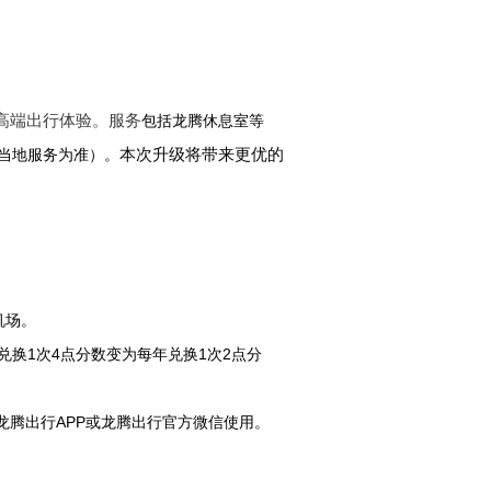
高端出行体验。服务
包括龙腾休息室等
本次升级将带来更优的
当地服务为准）。
机场。
1
4
1
2
兑换
次
点分数变为
每年兑换
次
点分
APP
龙腾出行
或龙腾出行官方微信使用。