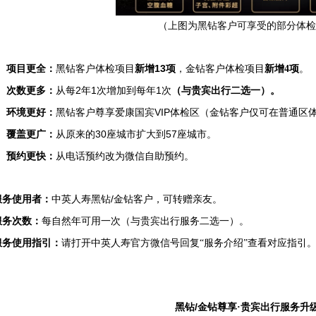
（上图为黑钻客户可享受的部分体检
13
项目更全：
黑钻客户体检项目
新增
项
，金钻客户体检项目
新增4
项
。
2
1
1
次数更多：
从每
年
次增加到每年
次
（与贵宾出行二选一）。
VIP
环境更好：
黑钻客户尊享爱康国宾
体检区（金钻客户仅可在普通区
30
57
覆盖更广：
从原来的
座城市扩大到
座城市。
预约更快：
从电话预约改为微信自助预约。
/
服务使用者：
中英人寿黑钻
金钻客户，可转赠亲友。
服务次数：
每自然年可用一次（与贵宾出行服务二选一）。
服务使用指引：
请打开中英人寿官方微信号回复“服务介绍”查看对应指引
/
黑钻
金钻尊享·贵宾出行服务升