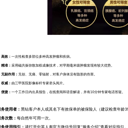
高效：
一次性检查多部位多种高发肿瘤和疾病。
精准：
采用磁共振弥散加权成像技术，对早期毫米级肿瘤发现有较大优势。
无副作用：
无创、无痛、零辐射，对客户身体没有隐形的伤害。
权威：
由三甲医院影像标杆专家牵头阅片。
便捷：
一个工作日内出具报告，在线查阅和语音解读，并有
10
分钟专家电话答疑。
3
服务使用者：
黑钻客户本人或其名下有效保单的被保险人（建议检查年龄
服务次数：
每自然年可用一次。
服务使用指引：
请打开中英人寿官方微信号回复“服务介绍”查看对应指引