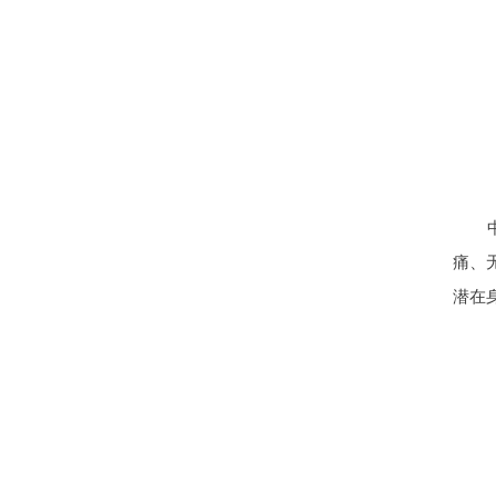
痛、
潜在