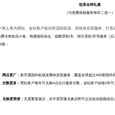
悦享全球礼遇
（与免费体检服务每年二选一）
中英人寿为黑钻、金钻客户提供舒适的机场、高铁休息室服务，打造
/
/
免费冷热饮品小食、电视报纸杂志、提醒登机
车、指引登机
车等服务（以
体验：
400
网点更广：
新开通国外机场龙腾休息室
服务，覆盖全球超过
家
国外
4
2
次数更多：
黑钻客户
每年可兑换
点
出行服务分数，金钻客户由每
年可
兑换更简便：
无需重复激活，
在中英官微兑换后即可点击短信链接或在