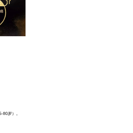
5-80
岁）。
。