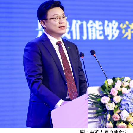
图：
中英人寿总裁俞宁