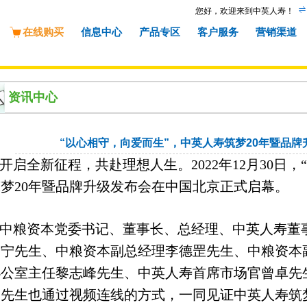
您好，欢迎来到中英人寿！
在线购买
信息中心
产品专区
客户服务
营销渠道
资讯中心
“以心相守，向爱而生”，中英人寿筑梦20年暨品
开启全新征程，共赴理想人生。
2022
年
12
月
30
日，
“
筑梦
20
年暨品牌升级发布会在中国北京正式启幕。
中粮资本党委书记、董事长、总经理、中英人寿董
俞宁先生、中粮资本副总经理李德罡先生、中粮资本
办公室主任黎志峰先生、中英人寿首席市场官曾卓先
润先生也通过视频连线的方式，一同见证中英人寿筑