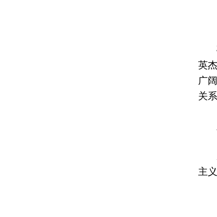
英
广
关系
主