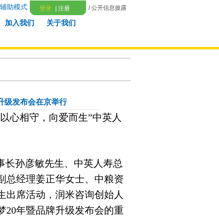
辅助模式
/ 公开信息披露
登录
|
注册
加入我们
关于我们
牌升级发布会在京举行
以心相守，向爱而生
”
中英人
事长孙彦敏先生、中英人寿总
副总经理姜正华女士、中粮资
生出席活动，润米咨询创始人
梦
20
年暨品牌升级发布会的重