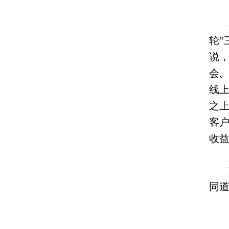
轮
”
说
会
线
之
客
收益
同