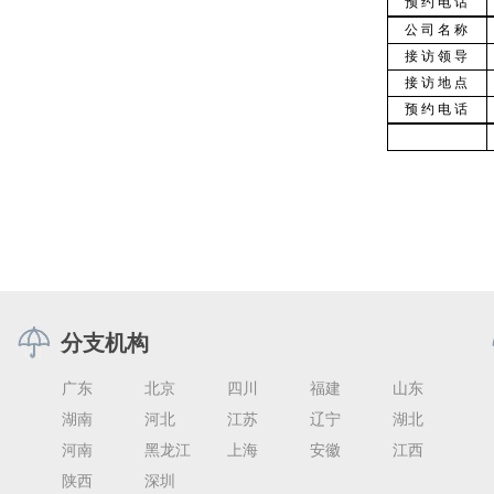
预约电话
公司名称
接访领导
接访地点
预约电话
分支机构
广东
北京
四川
福建
山东
湖南
河北
江苏
辽宁
湖北
河南
黑龙江
上海
安徽
江西
陕西
深圳