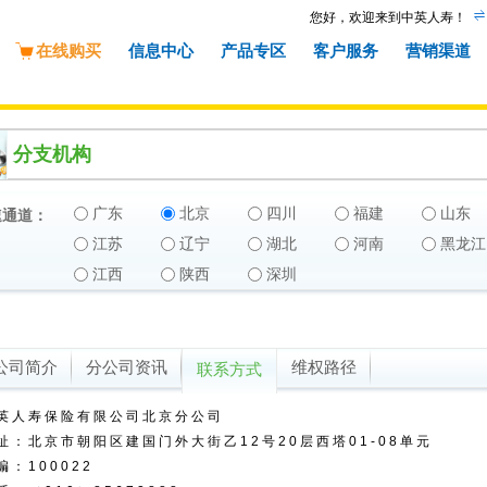
您好，欢迎来到中英人寿！
在线购买
信息中心
产品专区
客户服务
营销渠道
分支机构
广东
北京
四川
福建
山东
通道：
江苏
辽宁
湖北
河南
黑龙江
江西
陕西
深圳
公司简介
分公司资讯
维权路径
联系方式
英人寿保险有限公司北京分公司
址：北京市朝阳区建国门外大街乙12号20层西塔01-08单元
编：100022