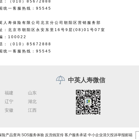
话：（010）85672888
国统一客服热线：95545
英人寿保险有限公司北京分公司朝阳区营销服务部
址：北京市朝阳区永安东里16号9层(08)01号07室
编：100022
话：（010）85672888
国统一客服热线：95545
中英人寿微信
福建
山东
辽宁
湖北
安徽
江西
保险产品查询
SOS服务体验
反洗钱宣传
客户服务承诺
中小企业清欠投诉举报邮箱