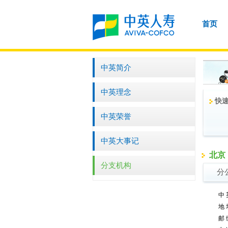
首页
中英简介
中英理念
快速
中英荣誉
中英大事记
北京
分支机构
分
中
地
邮