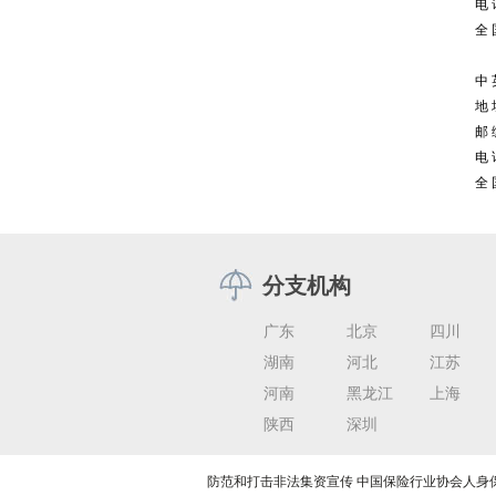
电
全
中
地
邮
电
全
分支机构
广东
北京
四川
湖南
河北
江苏
河南
黑龙江
上海
陕西
深圳
防范和打击非法集资宣传
中国保险行业协会人身