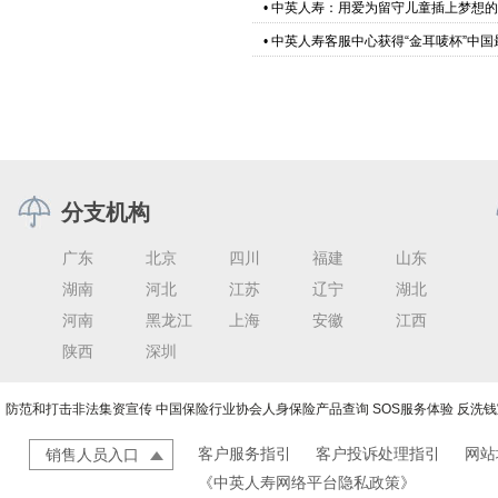
•
中英人寿：用爱为留守儿童插上梦想的
•
中英人寿客服中心获得“金耳唛杯”中
分支机构
广东
北京
四川
福建
山东
湖南
河北
江苏
辽宁
湖北
河南
黑龙江
上海
安徽
江西
陕西
深圳
防范和打击非法集资宣传
中国保险行业协会人身保险产品查询
SOS服务体验
反洗钱
客户服务指引
客户投诉处理指引
网站
销售人员入口
《中英人寿网络平台隐私政策》