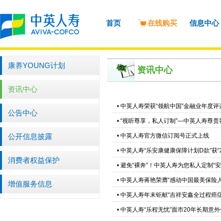
首页
在线购买
信息中心
康养YOUNG计划
资讯中心
资讯中心
•
中英人寿荣获“领航中国”金融业年度评
公告中心
•
“视听尊享，私人订制”—中英人寿尊贵
公开信息披露
•
中英人寿官方微信订阅号正式上线
•
中英人寿“乐安康健康保障计划D款”获“
消费者权益保护
•
避免“裸奔”！中英人寿为您私人定制“
•
中英人寿蒋艳荣膺“感动中国最美保险人
增值服务信息
•
中英人寿年末钜献“吉祥安鑫全过程癌症
•
中英人寿“乐程无忧”面市20年长期意