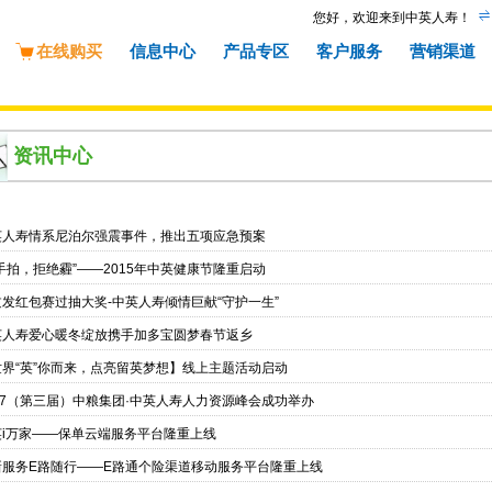
您好，欢迎来到中英人寿！
在线购买
信息中心
产品专区
客户服务
营销渠道
资讯中心
英人寿情系尼泊尔强震事件，推出五项应急预案
手拍，拒绝霾”——2015年中英健康节隆重启动
过发红包赛过抽大奖-中英人寿倾情巨献“守护一生”
英人寿爱心暖冬绽放携手加多宝圆梦春节返乡
世界“英”你而来，点亮留英梦想】线上主题活动启动
17（第三届）中粮集团·中英人寿人力资源峰会成功举办
英i万家——保单云端服务平台隆重上线
新服务E路随行——E路通个险渠道移动服务平台隆重上线