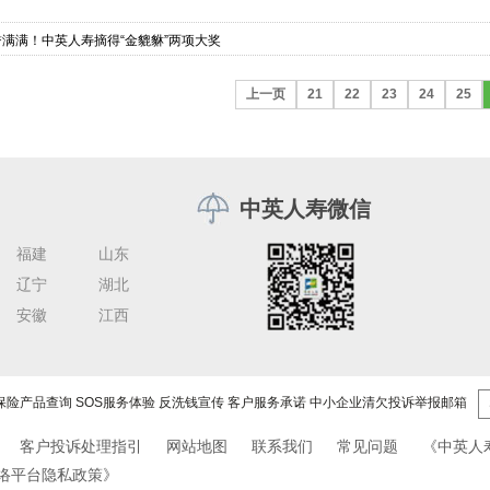
誉满满！中英人寿摘得“金貔貅”两项大奖
上一页
21
22
23
24
25
中英人寿微信
福建
山东
辽宁
湖北
安徽
江西
保险产品查询
SOS服务体验
反洗钱宣传
客户服务承诺
中小企业清欠投诉举报邮箱
客户投诉处理指引
网站地图
联系我们
常见问题
《中英人
络平台隐私政策》