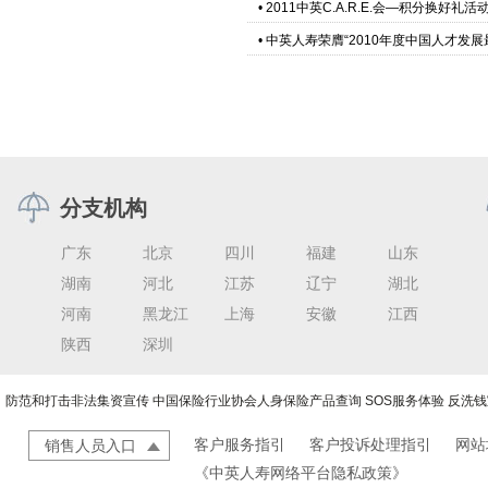
•
2011中英C.A.R.E.会—积分换好礼
•
中英人寿荣膺“2010年度中国人才发展
分支机构
广东
北京
四川
福建
山东
湖南
河北
江苏
辽宁
湖北
河南
黑龙江
上海
安徽
江西
陕西
深圳
防范和打击非法集资宣传
中国保险行业协会人身保险产品查询
SOS服务体验
反洗钱
客户服务指引
客户投诉处理指引
网站
销售人员入口
《中英人寿网络平台隐私政策》