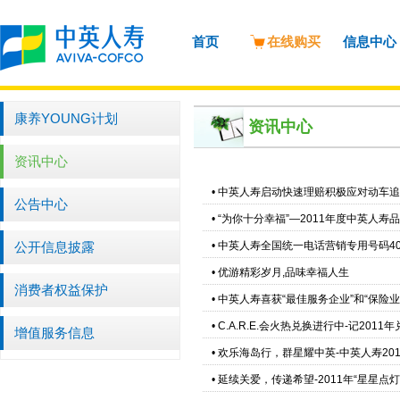
首页
在线购买
信息中心
康养YOUNG计划
资讯中心
资讯中心
•
中英人寿启动快速理赔积极应对动车追
公告中心
•
“为你十分幸福”—2011年度中英人
公开信息披露
•
中英人寿全国统一电话营销专用号码400
•
优游精彩岁月,品味幸福人生
消费者权益保护
•
中英人寿喜获“最佳服务企业”和“保险
•
C.A.R.E.会火热兑换进行中-记201
增值服务信息
•
欢乐海岛行，群星耀中英-中英人寿20
•
延续关爱，传递希望-2011年“星星点灯