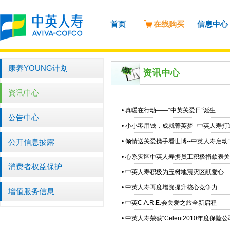
首页
在线购买
信息中心
康养YOUNG计划
资讯中心
资讯中心
•
真暖在行动——“中英关爱日”诞生
公告中心
•
小小零用钱，成就菁英梦--中英人寿打
公开信息披露
•
倾情送关爱携手看世博--中英人寿启动
•
心系灾区中英人寿携员工积极捐款表关
消费者权益保护
•
中英人寿积极为玉树地震灾区献爱心
•
中英人寿再度增资提升核心竞争力
增值服务信息
•
中英C.A.R.E.会关爱之旅全新启程
•
中英人寿荣获“Celent2010年度保险